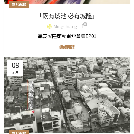
影片紀錄
「既有城池 必有城隍」
0
Mingshiang
嘉義城隍廟動畫短篇集EP01
繼續閱讀
09
5 月
影片紀錄