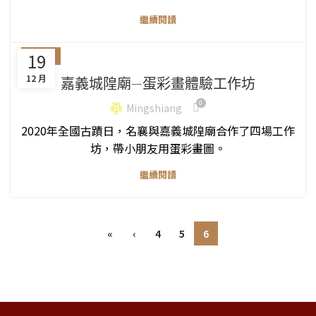
繼續閱讀
19
工作坊
12 月
嘉義城隍廟—蛋彩畫體驗工作坊
0
Mingshiang
2020年全國古蹟日，名襄與嘉義城隍廟合作了四場工作
坊，帶小朋友用蛋彩畫圖。
繼續閱讀
«
‹
4
5
6