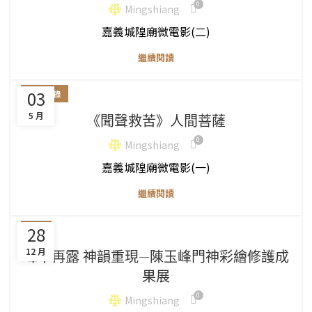
0
Mingshiang
嘉義城隍廟微電影(二)
繼續閱讀
03
影片紀錄
5 月
《聞聲救苦》人間菩薩
0
Mingshiang
嘉義城隍廟微電影(一)
繼續閱讀
28
展覽
12 月
峰華再露 神韻重現—陳玉峰門神彩繪修護成
果展
0
Mingshiang