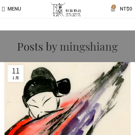
0
MENU
NT$
0
Posts by
mingshiang
11
1 月