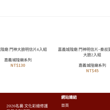
加入購物車
隍廟 門神大臉明信片6入組
嘉義城隍廟 門神明信片-秦叔
大臉2入組
嘉義城隍廟系列
NT$
130
嘉義城隍廟系列
NT$
45
網站連結
首頁
2026名襄·文化彩繪修護