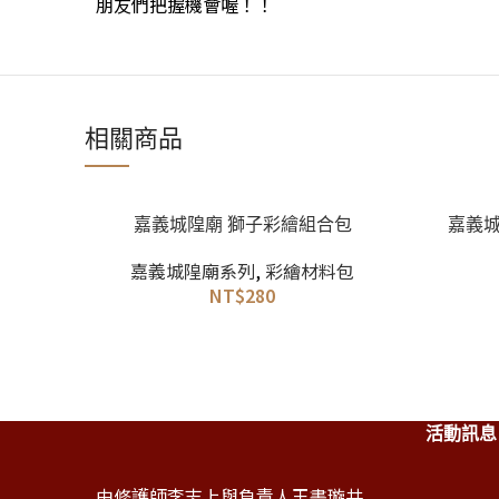
朋友們把握機會喔！！
相關商品
加入購物車
加入購物車
嘉義城隍廟 獅子彩繪組合包
嘉義城
嘉義城隍廟系列
,
彩繪材料包
NT$
280
活動訊息
由修護師李志上與負責人王書璇共