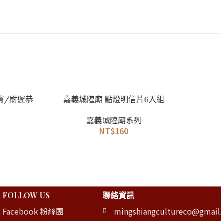
加入購物車
選擇規格
寶/尉遲恭
嘉義城隍廟 點燈明信片6入組
嘉
嘉義城隍廟系列
NT$
160
FOLLOW US
聯絡資訊
Facebook 粉絲團
mingshiangcultureco@gmai