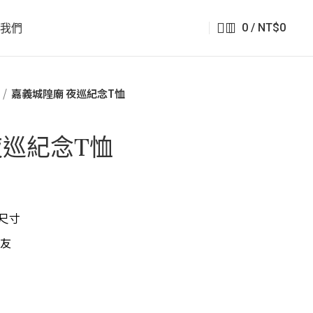
0
/
NT$
0
絡我們
嘉義城隍廟 夜巡紀念T恤
夜巡紀念T恤
種尺寸
友