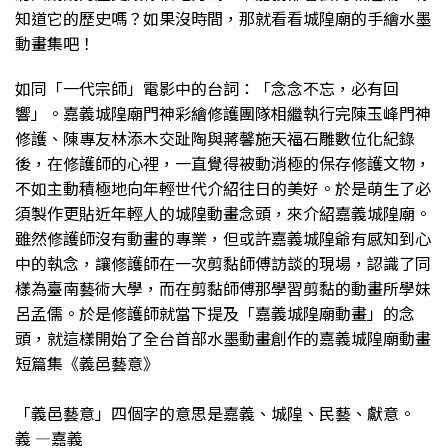
知道它的歷史嗎？如果沒時間，那就看看城隍廟的手繪水墨
動畫集吧！
如同「一代宗師」電影中的台詞：「念念不忘，必有回
響」。嘉義城隍廟門神彩繪修護團隊相繼執行完陳玉峰門神
修護、陳專友林添木交趾陶與蔣馨施天福石雕數位化紀錄
後，在修護師的心裡，一直覺得被動消極的保存修護文物，
不如主動積極地向年輕世代介紹往日的美好。於是萌生了必
須製作更貼近年輕人的城隍動畫念頭，來介紹嘉義城隍廟。
雖然修護師沒有動畫的專業，但或許嘉義城隍爺有感知到心
中的執念，讓修護師在一次剪黏師傅訪談的現場，認識了同
樣為臺南藝術大學，而在剪黏師傅那學習剪黏的動畫所學妹
呂孟儒。於是修護師就當下提及「嘉義城隍廟動畫」的念
頭，就這樣開始了全台首部水墨動畫創作的嘉義城隍廟動畫
短篇集《義邑藝意》
「義邑藝意」四個字的意思是嘉義、城隍、民藝、獻意。
義 —嘉義