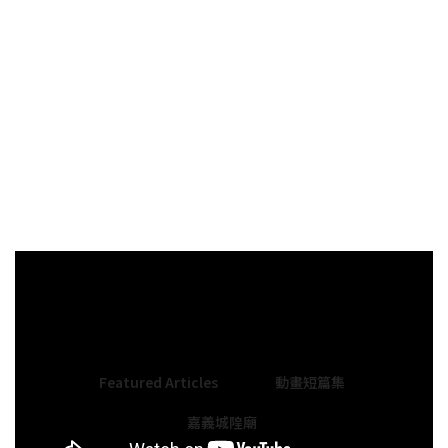
嘉義城隍廟動畫短篇集：第一集 「既有城池 必有城隍」
查看更多影片 歡迎到
名襄文化Youtube頻道
觀看
Featured Articles
動畫短篇集
嘉義城隍廟