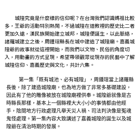
城隍究竟是什麼樣的信仰呢？在台灣我們認識媽祖比較
多，王爺的活動特別熱鬧，不過城隍在道教裡的歷史比二者
更加久遠，漢民族開始建立城邦，城隍便誕生，以此脈絡，
諸羅城建立之後，周鍾瑄縣長在城中建造了城隍廟。嘉義城
隍爺的故事就從這裡開始，而我們以文物、民俗的角度切
入，用動畫的方式呈現，希望帶領觀眾從現存的民藝中了解
城隍信仰、嘉義歷史與文化，共計六集。
    第一集「既有城池、必有城隍」，周鍾瑄當上諸羅縣
長後，除了建造城隍廟，也為地方做了非常多基礎建設，
因此有了他的雕像被放在城隍廟裡供奉。城隍爺就像是古
時縣長那樣，基本上一個縣裡大大小小的事情都由他經
手，陰間地方行政處理凡舉天災人禍、司法判決像是冤魂
鬼怪處理。第一集內容大致講述了嘉義城隍的誕生以及城
隍爺在清治時期的發展。
