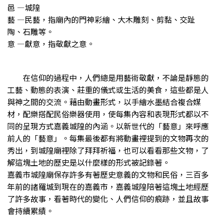
邑 —城隍
藝 —民藝，指廟內的門神彩繪、大木雕刻、剪黏、交趾
陶、石雕等。
意 —獻意，指敬獻之意。
在信仰的過程中，人們總是用藝術敬獻，不論是靜態的
工藝、動態的表演、莊重的儀式或生活的美食，這些都是人
與神之間的交流。藉由動畫形式，以手繪水墨結合複合媒
材，配樂搭配民俗樂器使用，使每集內容和表現形式都以不
同的呈現方式嘉義城隍的內涵。以新世代的「藝意」來呼應
前人的「藝意」。每集最後都有將動畫裡提到的文物再次的
秀出，到城隍廟裡除了拜拜祈福，也可以看看那些文物，了
解這塊土地的歷史是以什麼樣的形式被記錄著。
嘉義市城隍廟保存許多有著歷史意義的文物和民俗，三百多
年前的諸羅城到現在的嘉義市，嘉義城隍陪著這塊土地經歷
了許多故事，看著時代的變化、人們信仰的痕跡，並且故事
會持續累績。