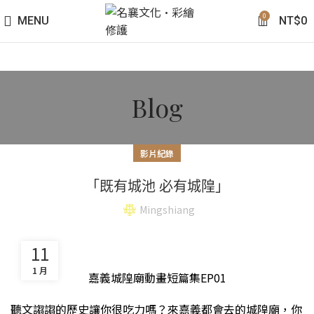
0
MENU
NT$
0
Blog
影片紀錄
「既有城池 必有城隍」
Mingshiang
11
1 月
嘉義城隍廟動畫短篇集EP01
聽文謅謅的歷史讓你很吃力嗎？來嘉義都會去的城隍廟，你