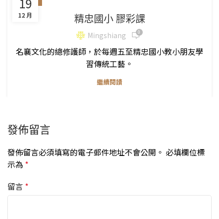
19
12 月
精忠國小 膠彩課
0
Mingshiang
名襄文化的總修護師，於每週五至精忠國小教小朋友學
習傳統工藝。
繼續閱讀
發佈留言
發佈留言必須填寫的電子郵件地址不會公開。
必填欄位標
示為
*
留言
*