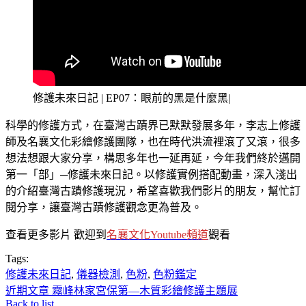
修護未來日記 | EP07：眼前的黑是什麼黑|
科學的修護方式，在臺灣古蹟界已默默發展多年，李志上修護
師及名襄文化彩繪修護團隊，也在時代洪流裡滾了又滾，很多
想法想跟大家分享，構思多年也一延再延，今年我們終於邁開
第一「部」─修護未來日記。以修護實例搭配動畫，深入淺出
的介紹臺灣古蹟修護現況，希望喜歡我們影片的朋友，幫忙訂
閱分享，讓臺灣古蹟修護觀念更為普及。
查看更多影片 歡迎到
名襄文化Youtube頻道
觀看
Tags:
修護未來日記
,
儀器檢測
,
色粉
,
色粉鑑定
近期文章
霧峰林家宮保第—木質彩繪修護主題展
Back to list