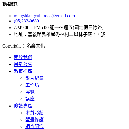
聯絡資訊
mingshiangcultureco@gmail.com
(05)232-0680
AM9:00 – PM5:00 週一～週五(國定假日除外)
地址：嘉義縣民雄鄉秀林村二鄰林子尾 4-7 號
Copyright © 名襄文化
關於我們
最新公告
教育推廣
影片紀錄
工作坊
展覽
講座
修護專區
木質彩繪
壁畫修護
調查研究