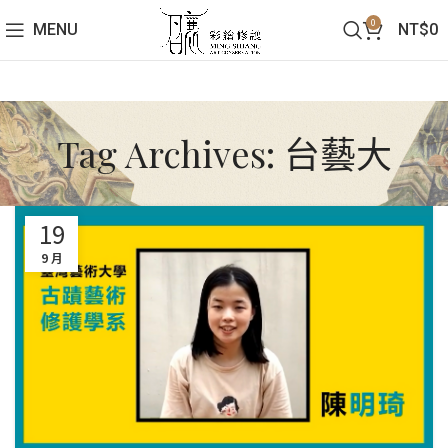
0
MENU
NT$
0
Tag Archives: 台藝大
19
9 月