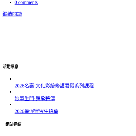
0
comments
繼續閱讀
由修護師李志上與負責人王書璇共同創辦。
活動訊息
2026名襄·文化彩繪修護暑假系列課程
妙筆生門·舜承薪傳
2026暑假實習生招募
網站連結