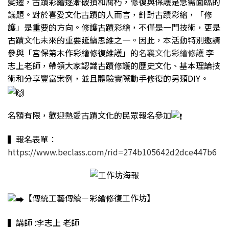
變遷，古蹟彩繪逐漸破損和腐朽，修復與保護是急需面臨的
議題。對於喜愛文化古蹟的人而言，針對古蹟彩繪，「修
護」是重要的方向。修護古蹟彩繪，不僅是一門技術，更是
古蹟文化未來的重要延續思維之一。因此，本活動特別邀請
參與「宮保第木作彩繪修復維護」的
名襄文化彩繪修護
李
志上老師，帶領大家認識古蹟修護的歷史文化、基本理論技
術和分享豐富案例，並且體驗實際動手修復的另類DIY。
名額有限，歡迎熱愛古蹟文化的民眾報名參加
▍報名表單：
https://www.beclass.com/rid=274b105642d2dce447b6
【傳統工藝傳續－彩繪修復工作坊】
▍講師 :李志上 老師