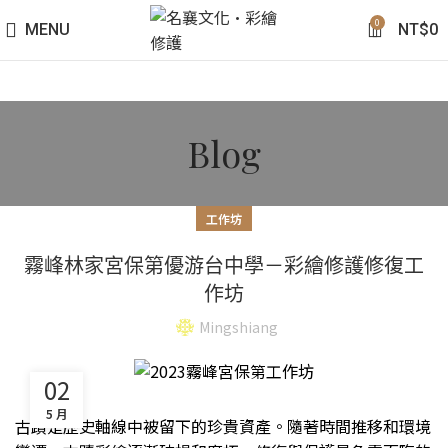
0
MENU
NT$
0
Blog
工作坊
霧峰林家宮保第優游台中學－彩繪修護修復工
作坊
Mingshiang
02
5 月
古蹟是歷史軸線中被留下的珍貴資產。隨著時間推移和環境