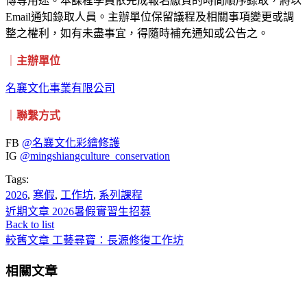
傳等用途。本課程學員依完成報名繳費的時間順序錄取，將以
Email通知錄取人員。主辦單位保留議程及相關事項變更或調
整之權利，如有未盡事宜，得隨時補充通知或公告之。
｜
主辦單位
名襄文化事業有限公司
｜
聯繫方式
FB
@名襄文化彩繪修護
IG
@mingshiangculture_conservation
Tags:
2026
,
寒假
,
工作坊
,
系列課程
近期文章
2026暑假實習生招募
Back to list
較舊文章
工藝尋寶：長源修復工作坊
相關文章