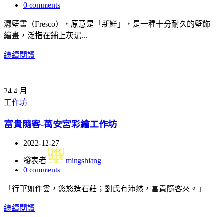
0
comments
濕壁畫（Fresco），原意是「新鮮」，是一種十分耐久的壁飾
繪畫，泛指在鋪上灰泥...
繼續閱讀
24
4 月
工作坊
富貴隨客-萬安宮彩繪工作坊
2022-12-27
發表者
mingshiang
0
comments
「行筆如作雲，悠悠造石莊；劉氏有沛然，富貴隨客來。」
繼續閱讀