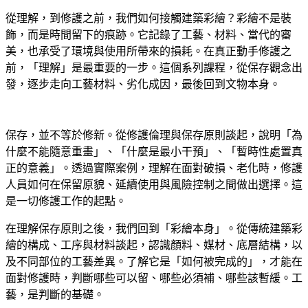
從理解，到修護之前，我們如何接觸建築彩繪？彩繪不是裝
飾，而是時間留下的痕跡。它記錄了工藝、材料、當代的審
美，也承受了環境與使用所帶來的損耗。在真正動手修護之
前，「理解」是最重要的一步。這個系列課程，從保存觀念出
發，逐步走向工藝材料、劣化成因，最後回到文物本身。
保存，並不等於修新。從修護倫理與保存原則談起，說明「為
什麼不能隨意重畫」、「什麼是最小干預」、「暫時性處置真
正的意義」。透過實際案例，理解在面對破損、老化時，修護
人員如何在保留原貌、延續使用與風險控制之間做出選擇。這
是一切修護工作的起點。
在理解保存原則之後，我們回到「彩繪本身」。從傳統建築彩
繪的構成、工序與材料談起，認識顏料、媒材、底層結構，以
及不同部位的工藝差異。了解它是「如何被完成的」，才能在
面對修護時，判斷哪些可以留、哪些必須補、哪些該暫緩。工
藝，是判斷的基礎。