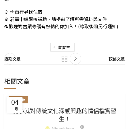
※ 需自行尋找住宿
※ 若需申請學校補助，請提前了解所需資料與文件
🥳歡迎對古蹟修護有熱情的你加入！(錄取後將另行通知)
實習生
近期文章
較舊文章
相關文章
04
影片紀錄
1 月
從小就對傳統文化深感興趣的情侶檔實習
生！
0
Mingshiang