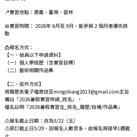
📍實習地點：嘉義、臺南、雲林
📅實習時間： 2026年 6月至 9月，能參與 2 個月者優先錄
取
📩報名方式：
【一、檢具以下申請資料】
（一）個人學經歷（含實習目標）
（二）藝術相關作品集
【二、投件方式】
將履歷表電子檔寄送至mingshiang2013@gmail.com主旨
備註「2026暑假實習申請_姓名」。
檔名註明「2026暑假實習生_姓名_履歷/自傳/作品集」
⚠️報名截止日期：改為5/22（五）
⚠️原訂截止日5/29，因報名人數眾多，故報名將提早1週截
止