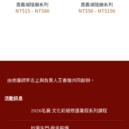
嘉義城隍廟系列
嘉義城隍廟系列
NT$
15
–
NT$
60
NT$
50
–
NT$
150
由修護師李志上與負責人王書璇共同創辦。
活動訊息
2026名襄·文化彩繪修護暑假系列課程
妙筆生門·舜承薪傳