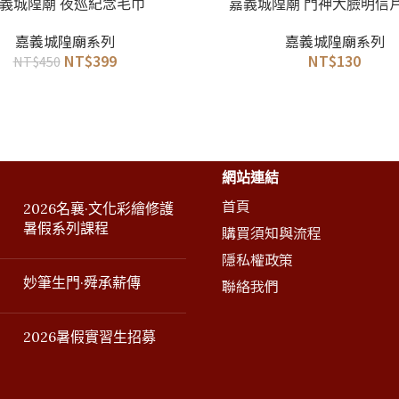
加入購物車
義城隍廟 夜巡紀念毛巾
嘉義城隍廟 門神大臉明信
嘉義城隍廟系列
嘉義城隍廟系列
NT$
399
NT$
130
NT$
450
網站連結
首頁
2026名襄·文化彩繪修護
暑假系列課程
購買須知與流程
隱私權政策
妙筆生門·舜承薪傳
聯絡我們
2026暑假實習生招募