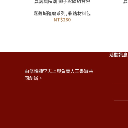
加入購物車
選擇規格
-11%
嘉義城隍廟 獅子彩繪組合包
嘉
嘉義城隍廟系列
,
彩繪材料包
NT$
280
活動訊息
由修護師李志上與負責人王書璇共
同創辦。