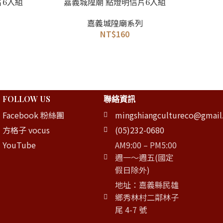
加入購物車
加入購物
片6入組
嘉義城隍廟 點燈明信片6入組
嘉義城
嘉義城隍廟系列
NT$
160
FOLLOW US
聯絡資訊
Facebook 粉絲團
mingshiangcultureco@gmai
方格子 vocus
(05)232-0680
YouTube
AM9:00 – PM5:00
週一～週五(國定
假日除外)
地址：嘉義縣民雄
鄉秀林村二鄰林子
尾 4-7 號