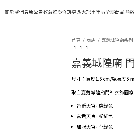
關於我們
最新公告
教育推廣
修護專區
大記事年表
全部商品
聯
首頁
商店
嘉義城隍廟系列
嘉義城隍廟 
尺寸：寬度1.5 cm/總長度5 
取自嘉義城隍廟門神衣飾圖樣
晉爵天官- 鮮綠色
富貴天官- 粉紅色
加冠天官- 草綠色