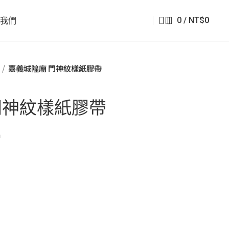
0
/
NT$
0
絡我們
嘉義城隍廟 門神紋樣紙膠帶
門神紋樣紙膠帶
m